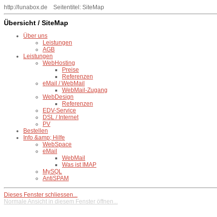
http://lunabox.de Seitentitel: SiteMap
Übersicht / SiteMap
Über uns
Leistungen
AGB
Leistungen
WebHosting
Preise
Referenzen
eMail / WebMail
WebMail-Zugang
WebDesign
Referenzen
EDV-Service
DSL / Internet
PV
Bestellen
Info &amp; Hilfe
WebSpace
eMail
WebMail
Was ist IMAP
MySQL
AntiSPAM
Dieses Fenster schliessen...
Normale Ansicht in diesem Fenster öffnen...