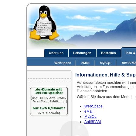
Über uns
Leistungen
Bestellen
Info &
WebSpace
eMail
MySQL
AntiSPA
Informationen, Hilfe & Sup
Auf diesen Seiten möchten wir Ihnen
Anleitungen im Zusammenhang mit
Diensten anbieten.
Wählen Sie dazu aus dem Menü de
WebSpace
eMail
MySQL
AntiSPAM