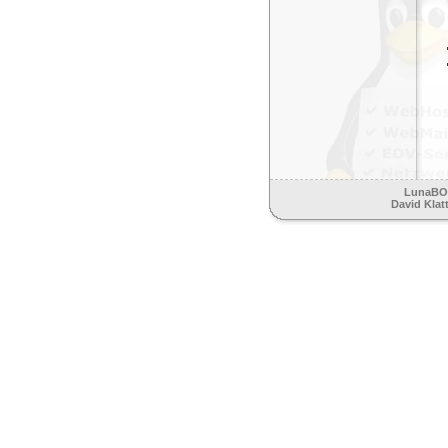
LunaBOX
David Klat