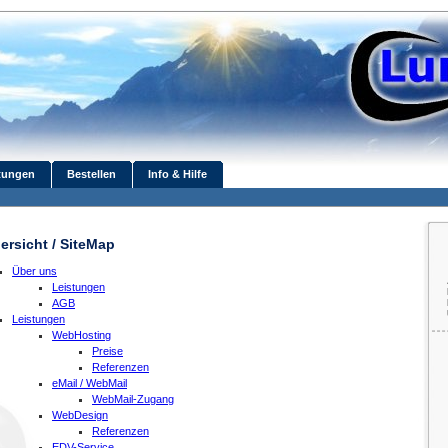
tungen
Bestellen
Info & Hilfe
ersicht / SiteMap
Über uns
Leistungen
AGB
Leistungen
WebHosting
Preise
Referenzen
eMail / WebMail
WebMail-Zugang
WebDesign
Referenzen
EDV-Service