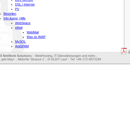
DSL / Internet
PV
Bestellen
Info &amp; Hilfe
WebSpace
eMail
WebMail
Was ist IMAP
MySQL
AntiSPAM
 NetWork Solutions
:: WebHosting, IT-Dienstleistungen und mehr...
t
geb.Mayr :: Altdorfer Strasse 2 :: D-91207 Lauf :: Tel: +49-172-8673184